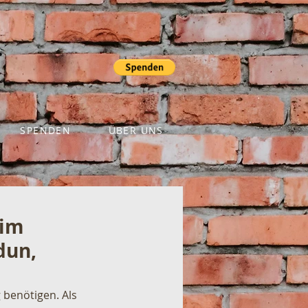
SPENDEN
ÜBER UNS
 im
dun,
g benötigen. Als 